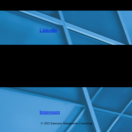
LInkedIn
Impressum
© 202
5 Kaessners Management Consulting