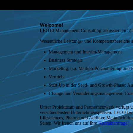
Welcome!
LEO10 Management Consulting fokussiert auf die
Wesentliche Leistungs- und Kompetenzbereiche s
Management und Interim-Management
Business Strategie
Marketing, u.a. Marken-Positionierung und
Vertrieb
Start-Up in der Seed- und Growth-Phase: A
Change und Veränderungsmanagement, Coa
Unser Projektteam und Partnernetzwerk verfügt 
verschiedensten Unternehmensphasen. LEO10 wurd
Lifesciences, Pharma und Additive Manufacturing
Seiten. Wir freuen uns auf Ihre
Kontaktanfrage!