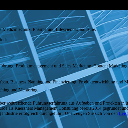
 Medizintechnik, Pharma und Lifesciences-Industrie.
ind:
 Führung, Produktmanagement und Sales Marketing, Content Marketing
ufbau, Business Planning und Finanzierung, Produktentwicklung und
ching und Mentoring
über weitreichende Führungserfahrung aus Aufgaben und Projekten in
e als Kaessners Management Consulting bereits 2014 gegründet und ha
 Industrie erfolgreich durchgeführt. Überzeugen Sie sich von den
Leis